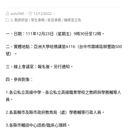
Post
Post
ashs560
12/12/2022
author:
published:
Post
3. 教師研習
/
學生事務
/
家長事務
/
輔導室公告
category:
一、日期：111年12月23日（星期五）9時30分至12時。
二、實體地點：亞洲大學哈佛講堂A116（台中市霧峰區柳豐路500
號）。
三、線上會議室：報名後，另行通知。
四、參與對象：
1.各公私立高級中學、各公私立高級職業學校之教師與學務輔導人
員。
2.各直轄市及縣市政府教育局（處）學務輔導行政人員。
3.各縣市輔諮中心諮商/臨床心理師。