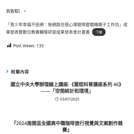
另告知）。
「青少年幸福不迷網：無網路住宿心理營隊暨關機親子工作坊」成
果發表暨數位教養輔導研習成果發表會計畫書
下載
Post Views:
133
相關內容
國立中央大學辦理線上講座:《蓋婭科普講座系列 46》
——「空間統計和環境」
03/07/2025
『2024南開盃全國高中職咖啡旅行視覺與文案創作競
賽』