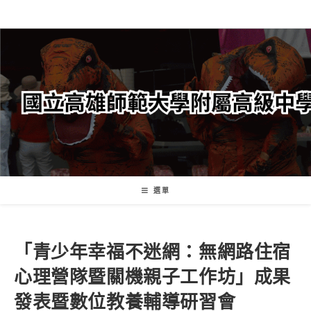
跳
轉
至
主
要
內
容
選單
「青少年幸福不迷網：無網路住宿
心理營隊暨關機親子工作坊」成果
發表暨數位教養輔導研習會