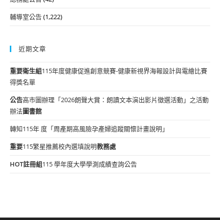
輔導室公告
(1,222)
近期文章
重要
衛生組
115年度健康促進創意競賽-健康新視界海報設計與電繪比賽
得獎名單
公告
高市圖辦理「2026朗聲大賞：朗讀文本演出影片徵選活動」之活動
辦法
圖書館
轉知115年 度「周產期高風險孕產婦追蹤關懷計畫說明」
重要
115繁星推薦校內選填說明
教務處
HOT
註冊組
115 學年度大學學測成績查詢公告