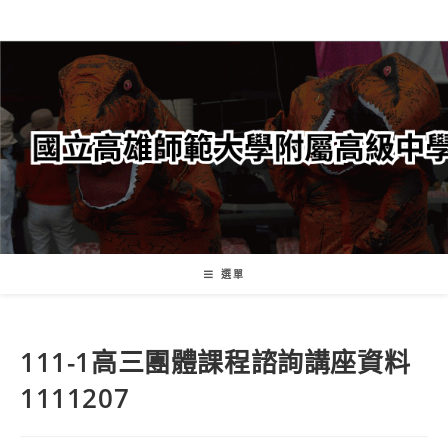
跳
轉
至
主
要
內
容
選單
111-1高三團體課程諮詢講座資料
1111207