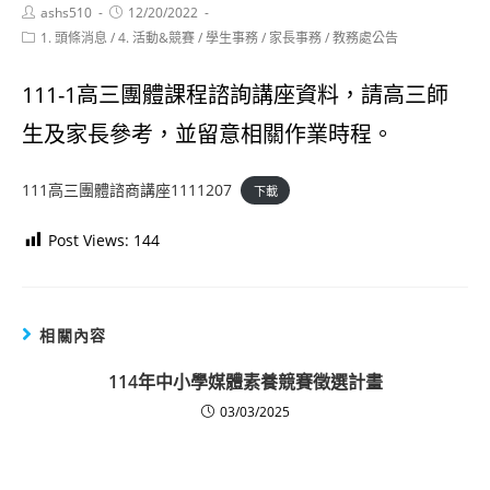
Post
Post
ashs510
12/20/2022
author:
published:
Post
1. 頭條消息
/
4. 活動&競賽
/
學生事務
/
家長事務
/
教務處公告
category:
111-1高三團體課程諮詢講座資料，請高三師
生及家長參考，並留意相關作業時程。
111高三團體諮商講座1111207
下載
Post Views:
144
相關內容
114年中小學媒體素養競賽徵選計畫
03/03/2025