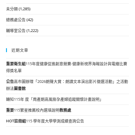
未分類
(1,285)
總務處公告
(42)
輔導室公告
(1,222)
近期文章
重要
衛生組
115年度健康促進創意競賽-健康新視界海報設計與電繪比賽
得獎名單
公告
高市圖辦理「2026朗聲大賞：朗讀文本演出影片徵選活動」之活動
辦法
圖書館
轉知115年 度「周產期高風險孕產婦追蹤關懷計畫說明」
重要
115繁星推薦校內選填說明
教務處
HOT
註冊組
115 學年度大學學測成績查詢公告