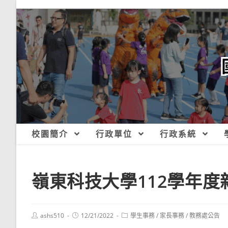
跳
轉
至
主
要
內
容
校園簡介
行政單位
行政系統
嶺東科技大學112學年
Post
Post
Post
ashs510
12/21/2022
學生事務
/
家長事務
/
教務處公告
author:
published:
category: