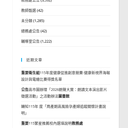
教師甄選
(42)
未分類
(1,285)
總務處公告
(42)
輔導室公告
(1,222)
近期文章
重要
衛生組
115年度健康促進創意競賽-健康新視界海報
設計與電繪比賽得獎名單
公告
高市圖辦理「2026朗聲大賞：朗讀文本演出影片
徵選活動」之活動辦法
圖書館
轉知115年 度「周產期高風險孕產婦追蹤關懷計畫說
明」
重要
115繁星推薦校內選填說明
教務處