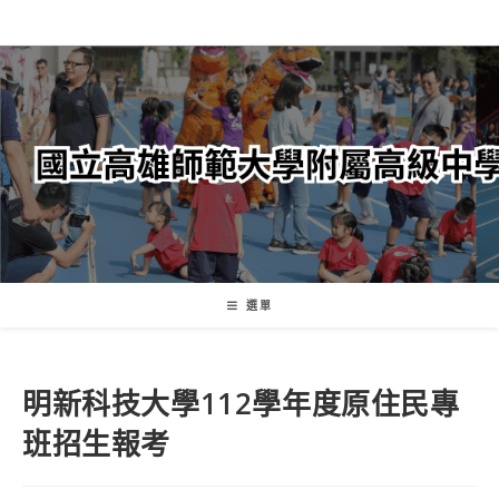
跳
轉
至
主
要
內
容
選單
明新科技大學112學年度原住民專
班招生報考