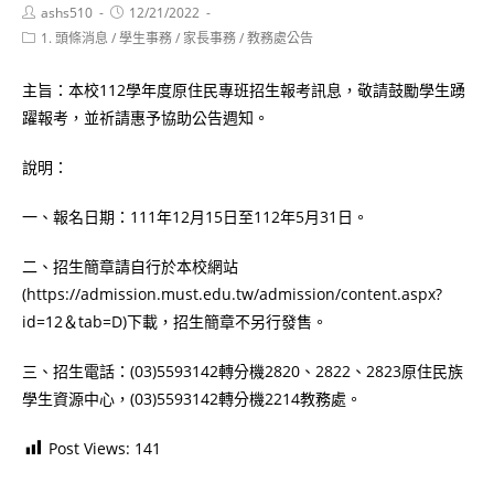
Post
Post
ashs510
12/21/2022
author:
published:
Post
1. 頭條消息
/
學生事務
/
家長事務
/
教務處公告
category:
主旨：本校112學年度原住民專班招生報考訊息，敬請鼓勵學生踴
躍報考，並祈請惠予協助公告週知。
說明：
一、報名日期：111年12月15日至112年5月31日。
二、招生簡章請自行於本校網站
(https://admission.must.edu.tw/admission/content.aspx?
id=12＆tab=D)下載，招生簡章不另行發售。
三、招生電話：(03)5593142轉分機2820、2822、2823原住民族
學生資源中心，(03)5593142轉分機2214教務處。
Post Views:
141