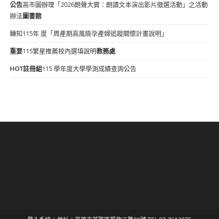
公告
高市圖辦理「2026朗聲大賞：朗讀文本演出影片徵選活動」之活動
辦法
圖書館
轉知115年 度「周產期高風險孕產婦追蹤關懷計畫說明」
重要
115繁星推薦校內選填說明
教務處
HOT
註冊組
115 學年度大學學測成績查詢公告