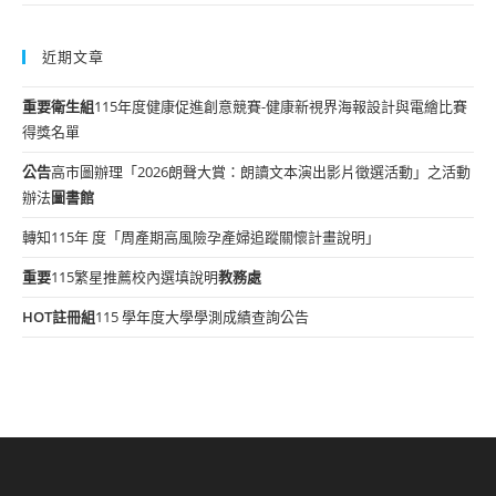
近期文章
重要
衛生組
115年度健康促進創意競賽-健康新視界海報設計與電繪比賽
得獎名單
公告
高市圖辦理「2026朗聲大賞：朗讀文本演出影片徵選活動」之活動
辦法
圖書館
轉知115年 度「周產期高風險孕產婦追蹤關懷計畫說明」
重要
115繁星推薦校內選填說明
教務處
HOT
註冊組
115 學年度大學學測成績查詢公告