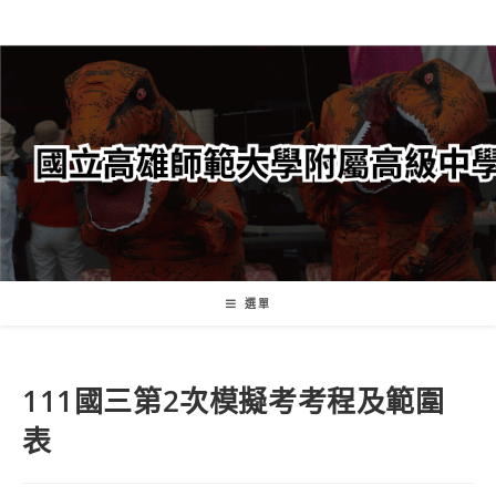
跳
轉
至
主
要
內
容
選單
111國三第2次模擬考考程及範圍
表