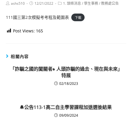
Post
Post
Post
ashs510
12/21/2022
1. 頭條消息
/
學生事務
/
教務處公告
author:
published:
category:
111國三第2次模擬考考程及範圍表
下載
Post Views:
165
相關內容
「詐騙之國的闖關者♠ 人頭詐騙的過去、現在與未來」
特展
02/18/2023
🔔公告113-1高二自主學習課程加退選後結果
09/09/2024