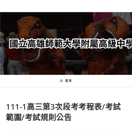
跳
轉
至
主
要
內
容
選單
111-1高三第3次段考考程表/考試
範圍/考試規則公告