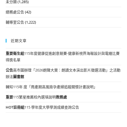
未分類
(1,285)
總務處公告
(42)
輔導室公告
(1,222)
近期文章
重要
衛生組
115年度健康促進創意競賽-健康新視界海報設計與電繪比賽
得獎名單
公告
高市圖辦理「2026朗聲大賞：朗讀文本演出影片徵選活動」之活動
辦法
圖書館
轉知115年 度「周產期高風險孕產婦追蹤關懷計畫說明」
重要
115繁星推薦校內選填說明
教務處
HOT
註冊組
115 學年度大學學測成績查詢公告