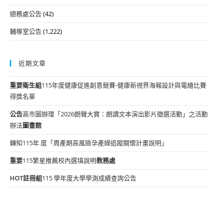
總務處公告
(42)
輔導室公告
(1,222)
近期文章
重要
衛生組
115年度健康促進創意競賽-健康新視界海報設計與電繪比賽
得獎名單
公告
高市圖辦理「2026朗聲大賞：朗讀文本演出影片徵選活動」之活動
辦法
圖書館
轉知115年 度「周產期高風險孕產婦追蹤關懷計畫說明」
重要
115繁星推薦校內選填說明
教務處
HOT
註冊組
115 學年度大學學測成績查詢公告