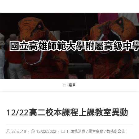
跳
轉
至
主
要
內
容
選單
12/22高二校本課程上課教室異動
Post
Post
Post
ashs510
12/22/2022
1. 頭條消息
/
學生事務
/
教務處公告
author:
published:
category: