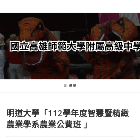
跳
轉
至
主
要
內
容
選單
明道大學「112學年度智慧暨精緻
農業學系農業公費班 」