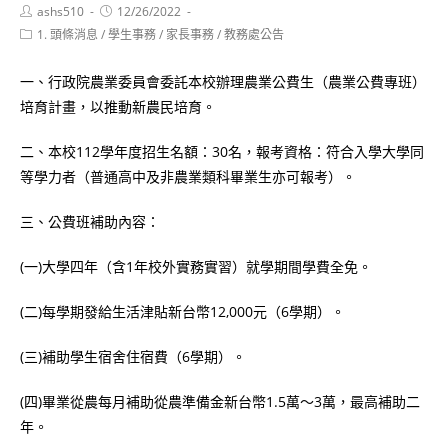
Post
Post
ashs510
12/26/2022
author:
published:
Post
1. 頭條消息
/
學生事務
/
家長事務
/
教務處公告
category:
一、行政院農業委員會委託本校辦理農業公費生（農業公費專班）
培育計畫，以推動新農民培育。
二、本校112學年度招生名額：30名，報考資格：符合入學大學同
等學力者（普通高中及非農業類科畢業生亦可報考）。
三、公費班補助內容：
(一)大學四年（含1年校外實務實習）就學期間學費全免。
(二)每學期發給生活津貼新台幣12,000元（6學期）。
(三)補助學生宿舍住宿費（6學期）。
(四)畢業從農每月補助從農準備金新台幣1.5萬～3萬，最高補助二
年。