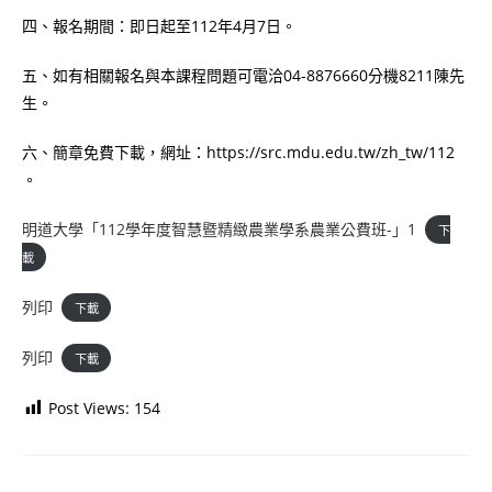
四、報名期間：即日起至112年4月7日。
五、如有相關報名與本課程問題可電洽04-8876660分機8211陳先
生。
六、簡章免費下載，網址：https://src.mdu.edu.tw/zh_tw/112
。
明道大學「112學年度智慧暨精緻農業學系農業公費班-」1
下
載
列印
下載
列印
下載
Post Views:
154