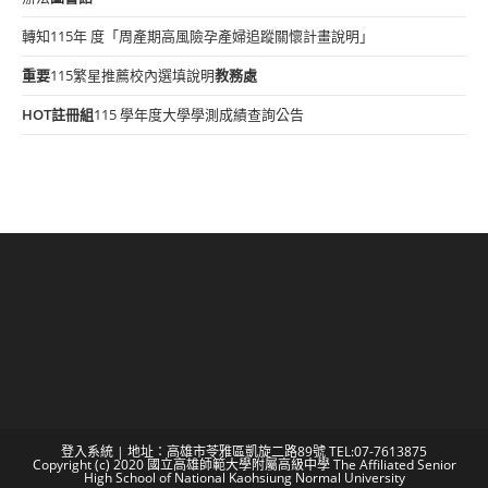
轉知115年 度「周產期高風險孕產婦追蹤關懷計畫說明」
重要
115繁星推薦校內選填說明
教務處
HOT
註冊組
115 學年度大學學測成績查詢公告
登入系統
| 地址：高雄市苓雅區凱旋二路89號 TEL:07-7613875
Copyright (c) 2020 國立高雄師範大學附屬高級中學 The Affiliated Senior
High School of National Kaohsiung Normal University