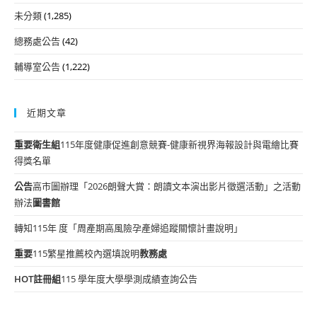
未分類
(1,285)
總務處公告
(42)
輔導室公告
(1,222)
近期文章
重要
衛生組
115年度健康促進創意競賽-健康新視界海報設計與電繪比賽
得獎名單
公告
高市圖辦理「2026朗聲大賞：朗讀文本演出影片徵選活動」之活動
辦法
圖書館
轉知115年 度「周產期高風險孕產婦追蹤關懷計畫說明」
重要
115繁星推薦校內選填說明
教務處
HOT
註冊組
115 學年度大學學測成績查詢公告