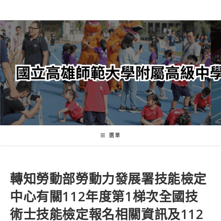
跳
轉
至
主
要
內
容
選單
轉知勞動部勞動力發展署技能檢定
中心有關112年度第1梯次全國技
術士技能檢定報名相關資訊及112