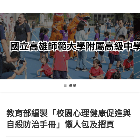
跳
轉
至
主
要
內
容
選單
教育部編製「校園心理健康促進與
自殺防治手冊」懶人包及摺頁