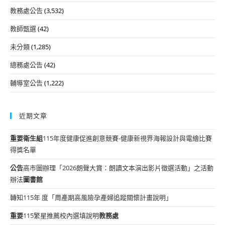
教務處公告
(3,532)
教師甄選
(42)
未分類
(1,285)
總務處公告
(42)
輔導室公告
(1,222)
近期文章
重要
衛生組
115年度健康促進創意競賽-健康新視界海報設計與電繪比賽
得獎名單
公告
高市圖辦理「2026朗聲大賞：朗讀文本演出影片徵選活動」之活動
辦法
圖書館
轉知115年 度「周產期高風險孕產婦追蹤關懷計畫說明」
重要
115繁星推薦校內選填說明
教務處