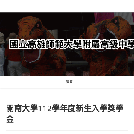
跳
轉
至
主
要
內
容
選單
開南大學112學年度新生入學獎學
金