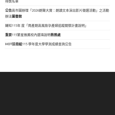
得獎名單
公告
高市圖辦理「2026朗聲大賞：朗讀文本演出影片徵選活動」之活動
辦法
圖書館
轉知115年 度「周產期高風險孕產婦追蹤關懷計畫說明」
重要
115繁星推薦校內選填說明
教務處
HOT
註冊組
115 學年度大學學測成績查詢公告