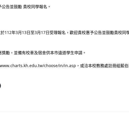
予公告並鼓勵 貴校同學報名。
於112年3月13日至3月17日受理報名，歡迎貴校惠予公告並鼓勵貴校同
惠獎勵，並備有校車及宿舍供本市遠道學生申請。
harts.kh.edu.tw/choose/in/in.asp，或洽本校教務處註冊組藍