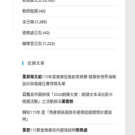
教師甄選
(42)
招
未分類
(1,285)
總務處公告
(42)
輔導室公告
(1,222)
近期文章
重要
衛生組
115年度健康促進創意競賽-健康新視界海報
設計與電繪比賽得獎名單
公告
高市圖辦理「2026朗聲大賞：朗讀文本演出影片
徵選活動」之活動辦法
圖書館
轉知115年 度「周產期高風險孕產婦追蹤關懷計畫說
明」
重要
115繁星推薦校內選填說明
教務處