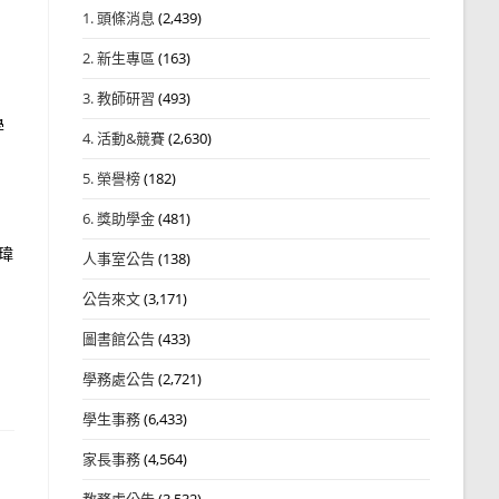
1. 頭條消息
(2,439)
2. 新生專區
(163)
3. 教師研習
(493)
學
4. 活動&競賽
(2,630)
5. 榮譽榜
(182)
6. 獎助學金
(481)
伯瑋
人事室公告
(138)
公告來文
(3,171)
圖書館公告
(433)
學務處公告
(2,721)
學生事務
(6,433)
家長事務
(4,564)
教務處公告
(3,532)