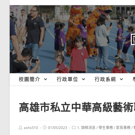
跳
轉
至
主
要
內
容
校園簡介
行政單位
行政系統
高雄市私立中華高級藝術
Post
Post
Post
ashs510
01/05/2023
1. 頭條消息
/
學生事務
/
家長事務
/
author:
published:
category: