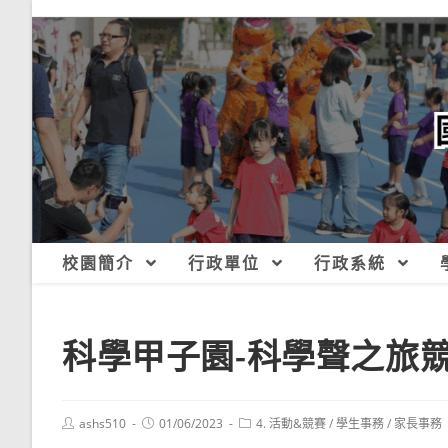
跳
轉
至
主
要
內
容
校園簡介
行政單位
行政系統
科學甲子園-科學聲之旅
Post
Post
Post
ashs510
01/06/2023
4. 活動&競賽
/
學生事務
/
家長事務
author:
published:
category: