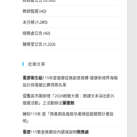
教師甄選
(42)
未分類
(1,285)
總務處公告
(42)
輔導室公告
(1,222)
近期文章
重要
衛生組
115年度健康促進創意競賽-健康新視界海報
設計與電繪比賽得獎名單
公告
高市圖辦理「2026朗聲大賞：朗讀文本演出影片
徵選活動」之活動辦法
圖書館
轉知115年 度「周產期高風險孕產婦追蹤關懷計畫說
明」
重要
115繁星推薦校內選填說明
教務處