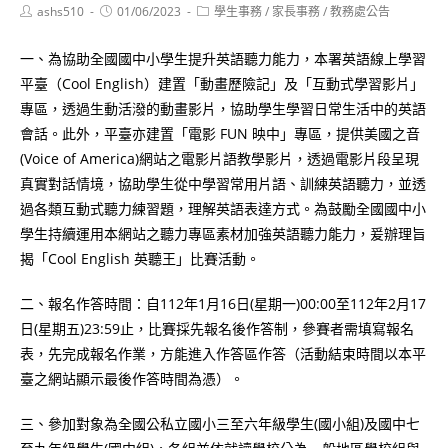
Post
Post
Post
ashs510
01/06/2023
學生事務
/
家長事務
/
教務處公告
author:
published:
category:
一、為協助全國國中小學生提升英語聽力能力，本署英語線上學習
平臺（Cool English）建置「動畫歷險記」及「互動式學習影片」
專區，透過生動活潑的動畫影片，協助學生學習日常生活中的英語
會話。此外，平臺亦建置「電影 FUN 映中」專區，提供美國之音
(Voice of America)網站之電影片語教學影片，透過電影片段呈現
真實對話情境，協助學生從中學習常用片語、訓練英語聽力，並透
過各類互動式聽力練習題，理解英語表達方式。為鼓勵全國國中小
學生持續運用本網站之聽力專區素材加強英語聽力能力，爰辦理旨
揭「Cool English 英聽王」比賽活動。
二、報名作答時間：自112年1月16日(星期一)00:00至112年2月17
日(星期五)23:59止，比賽採先報名後作答制，參賽者需填寫報名
表，先完成報名作業，方能進入作答區作答（活動結束時間以本平
臺之網站顯示最後作答時間為憑）。
三、參加對象為全國公私立國小三至六年級學生(國小組)及國中七