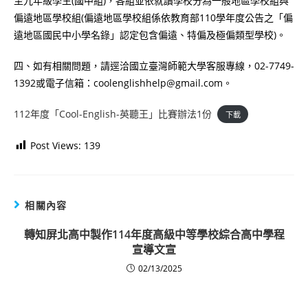
至九年級學生(國中組)，各組並依就讀學校分為一般地區學校組與
偏遠地區學校組(偏遠地區學校組係依教育部110學年度公告之「偏
遠地區國民中小學名錄」認定包含偏遠、特偏及極偏類型學校)。
四、如有相關問題，請逕洽國立臺灣師範大學客服專線，02-7749-
1392或電子信箱：coolenglishhelp@gmail.com。
112年度「Cool-English-英聽王」比賽辦法1份
下載
Post Views:
139
相關內容
轉知屏北高中製作114年度高級中等學校綜合高中學程
宣導文宣
02/13/2025