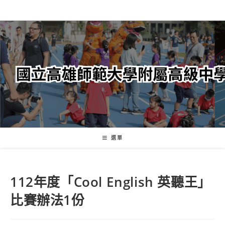
跳
轉
至
主
要
內
容
選單
112年度「Cool English 英聽王」
比賽辦法1份