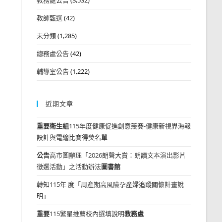
教師甄選
(42)
未分類
(1,285)
總務處公告
(42)
輔導室公告
(1,222)
近期文章
重要
衛生組
115年度健康促進創意競賽-健康新視界海報
設計與電繪比賽得獎名單
公告
高市圖辦理「2026朗聲大賞：朗讀文本演出影片
徵選活動」之活動辦法
圖書館
轉知115年 度「周產期高風險孕產婦追蹤關懷計畫說
明」
重要
115繁星推薦校內選填說明
教務處