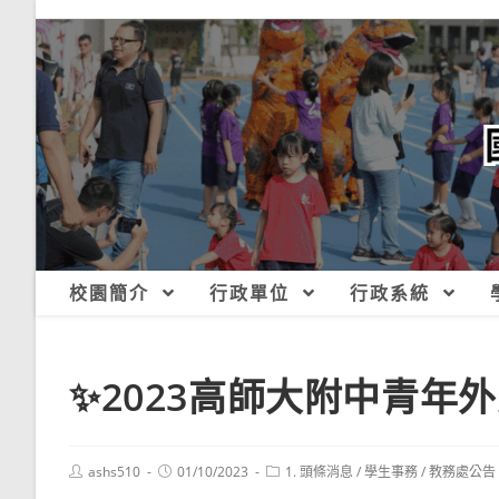
跳
轉
至
主
要
內
容
校園簡介
行政單位
行政系統
✨2023高師大附中青年
Post
Post
Post
ashs510
01/10/2023
1. 頭條消息
/
學生事務
/
教務處公告
author:
published:
category: