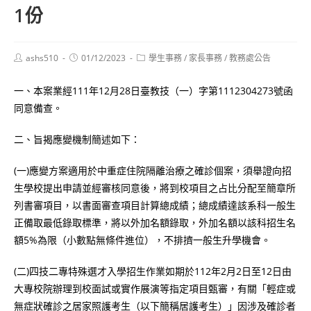
1份
Post
Post
Post
ashs510
01/12/2023
學生事務
/
家長事務
/
教務處公告
author:
published:
category:
一、本案業經111年12月28日臺教技（一）字第1112304273號函
同意備查。
二、旨揭應變機制簡述如下：
(一)應變方案適用於中重症住院隔離治療之確診個案，須舉證向招
生學校提出申請並經審核同意後，將到校項目之占比分配至簡章所
列書審項目，以書面審查項目計算總成績；總成績達該系科一般生
正備取最低錄取標準，將以外加名額錄取，外加名額以該科招生名
額5%為限（小數點無條件進位），不排擠一般生升學機會。
(二)四技二專特殊選才入學招生作業如期於112年2月2日至12日由
大專校院辦理到校面試或實作展演等指定項目甄審，有關「輕症或
無症狀確診之居家照護考生（以下簡稱居護考生）」因涉及確診者