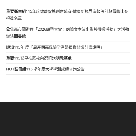
重要
衛生組
115年度健康促進創意競賽-健康新視界海報設計與電繪比賽
得獎名單
公告
高市圖辦理「2026朗聲大賞：朗讀文本演出影片徵選活動」之活動
辦法
圖書館
轉知115年 度「周產期高風險孕產婦追蹤關懷計畫說明」
重要
115繁星推薦校內選填說明
教務處
HOT
註冊組
115 學年度大學學測成績查詢公告