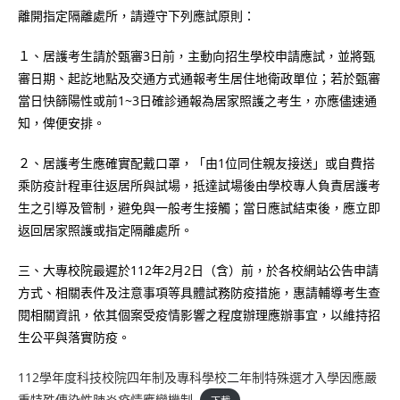
離開指定隔離處所，請遵守下列應試原則：
１、居護考生請於甄審3日前，主動向招生學校申請應試，並將甄
審日期、起訖地點及交通方式通報考生居住地衛政單位；若於甄審
當日快篩陽性或前1~3日確診通報為居家照護之考生，亦應儘速通
知，俾便安排。
２、居護考生應確實配戴口罩，「由1位同住親友接送」或自費搭
乘防疫計程車往返居所與試場，抵達試場後由學校專人負責居護考
生之引導及管制，避免與一般考生接觸；當日應試結束後，應立即
返回居家照護或指定隔離處所。
三、大專校院最遲於112年2月2日（含）前，於各校網站公告申請
方式、相關表件及注意事項等具體試務防疫措施，惠請輔導考生查
閱相關資訊，依其個案受疫情影響之程度辦理應辦事宜，以維持招
生公平與落實防疫。
112學年度科技校院四年制及專科學校二年制特殊選才入學因應嚴
重特殊傳染性肺炎疫情應變機制