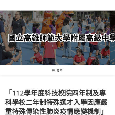
跳
轉
至
主
要
內
容
選單
「112學年度科技校院四年制及專
科學校二年制特殊選才入學因應嚴
重特殊傳染性肺炎疫情應變機制」