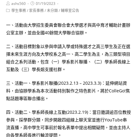
Post
Post
ashs560
01/19/2023
author:
published:
Post
學生事務
/
家長事務
/
未分類
/
輔導室公告
category:
一、活動由大學招生委員會聯合會大學選才與高中育才輔助計畫辦
公室主辦，並由全國40餘間大學聯合協辦。
二、活動目標對象以參與申請入學或特殊選才之高三學生及正在選
擇未來生涯方向及大學校系之高一、高二學生為主，為三類型項目
組合之系列活動，包含（一）學系影片聯播、（二）學系師長線上
互動及（三）學長姐支援社群。
三、活動一、學系影片聯播(2023.2.13 – 2023.3.3)：延伸網站資
料，由協辦學系為本次活動特別製作之特色影片，將於ColleGo!焦
點話題專區聯合播出。
四、活動二、學系師長線上互動(2023.2.19)：當日邀請逾百位教授
參與，採學群分類，同步開啟四組線上聊天室並進行YouTube串
流直播，高中學生可事前於報名表單中提出相關疑問，並由主持人
向各學系師長進行輪流提問。