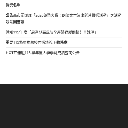
得獎名單
公告
高市圖辦理「2026朗聲大賞：朗讀文本演出影片徵選活動」之活動
辦法
圖書館
轉知115年 度「周產期高風險孕產婦追蹤關懷計畫說明」
重要
115繁星推薦校內選填說明
教務處
HOT
註冊組
115 學年度大學學測成績查詢公告