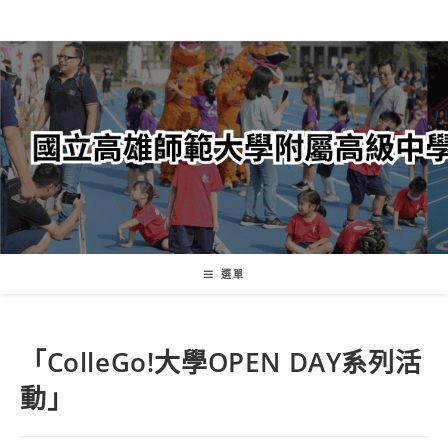
跳
轉
至
主
要
內
容
選單
「ColleGo!大學OPEN DAY系列活
動」