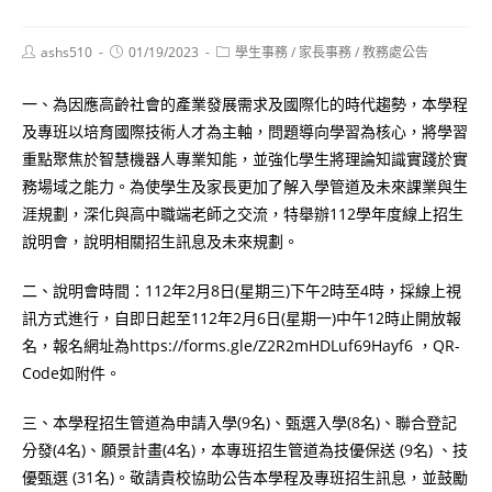
Post
Post
Post
ashs510
01/19/2023
學生事務
/
家長事務
/
教務處公告
author:
published:
category:
一、為因應高齡社會的產業發展需求及國際化的時代趨勢，本學程
及專班以培育國際技術人才為主軸，問題導向學習為核心，將學習
重點聚焦於智慧機器人專業知能，並強化學生將理論知識實踐於實
務場域之能力。為使學生及家長更加了解入學管道及未來課業與生
涯規劃，深化與高中職端老師之交流，特舉辦112學年度線上招生
說明會，說明相關招生訊息及未來規劃。
二、說明會時間：112年2月8日(星期三)下午2時至4時，採線上視
訊方式進行，自即日起至112年2月6日(星期一)中午12時止開放報
名，報名網址為https://forms.gle/Z2R2mHDLuf69Hayf6 ，QR-
Code如附件。
三、本學程招生管道為申請入學(9名)、甄選入學(8名)、聯合登記
分發(4名)、願景計畫(4名)，本專班招生管道為技優保送 (9名) 、技
優甄選 (31名)。敬請貴校協助公告本學程及專班招生訊息，並鼓勵