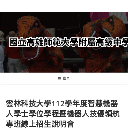
跳
轉
至
主
要
內
容
選單
雲林科技大學112學年度智慧機器
人學士學位學程暨機器人技優領航
專班線上招生說明會