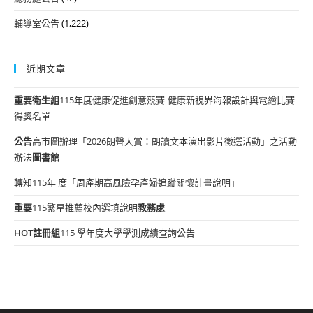
輔導室公告
(1,222)
近期文章
重要
衛生組
115年度健康促進創意競賽-健康新視界海報設計與電繪比賽
得獎名單
公告
高市圖辦理「2026朗聲大賞：朗讀文本演出影片徵選活動」之活動
辦法
圖書館
轉知115年 度「周產期高風險孕產婦追蹤關懷計畫說明」
重要
115繁星推薦校內選填說明
教務處
HOT
註冊組
115 學年度大學學測成績查詢公告