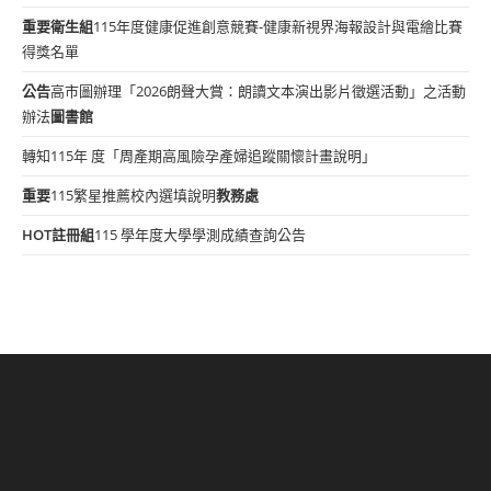
重要
衛生組
115年度健康促進創意競賽-健康新視界海報設計與電繪比賽
得獎名單
公告
高市圖辦理「2026朗聲大賞：朗讀文本演出影片徵選活動」之活動
辦法
圖書館
轉知115年 度「周產期高風險孕產婦追蹤關懷計畫說明」
重要
115繁星推薦校內選填說明
教務處
HOT
註冊組
115 學年度大學學測成績查詢公告