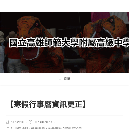
跳
轉
至
主
要
內
容
選單
【寒假行事曆資訊更正】
Post
Post
ashs510
01/30/2023
author:
published:
Post
1. 頭條消息
/
學生事務
/
家長事務
/
教務處公告