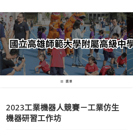
跳
轉
至
主
要
內
容
選單
2023工業機器人競賽－工業仿生
機器研習工作坊