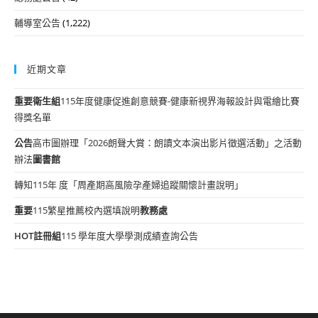
輔導室公告
(1,222)
近期文章
重要
衛生組
115年度健康促進創意競賽-健康新視界海報設計與電繪比賽
得獎名單
公告
高市圖辦理「2026朗聲大賞：朗讀文本演出影片徵選活動」之活動
辦法
圖書館
轉知115年 度「周產期高風險孕產婦追蹤關懷計畫說明」
重要
115繁星推薦校內選填說明
教務處
HOT
註冊組
115 學年度大學學測成績查詢公告