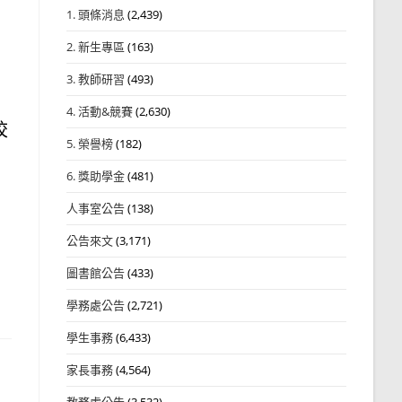
1. 頭條消息
(2,439)
2. 新生專區
(163)
3. 教師研習
(493)
4. 活動&競賽
(2,630)
校
5. 榮譽榜
(182)
6. 獎助學金
(481)
人事室公告
(138)
公告來文
(3,171)
圖書館公告
(433)
學務處公告
(2,721)
學生事務
(6,433)
家長事務
(4,564)
教務處公告
(3,532)