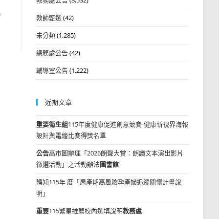
)
教師甄選
(42)
未分類
(1,285)
總務處公告
(42)
輔導室公告
(1,222)
近期文章
重要
衛生組
115年度健康促進創意競賽-健康新視界海報
設計與電繪比賽得獎名單
公告
高市圖辦理「2026朗聲大賞：朗讀文本演出影片
徵選活動」之活動辦法
圖書館
轉知115年 度「周產期高風險孕產婦追蹤關懷計畫說
明」
重要
115繁星推薦校內選填說明
教務處