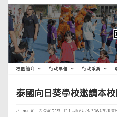
跳
轉
至
主
要
內
容
校園簡介
行政單位
行政系統
泰國向日葵學校邀請本校同
Post
Post
Post
nknush01
02/01/2023
1. 頭條消息
/
4. 活動&競賽
/
圖書
author:
published:
category: