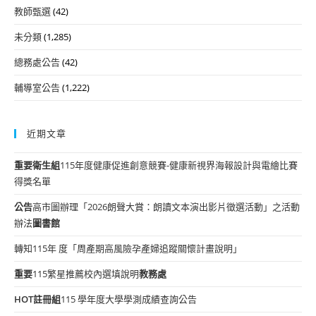
教師甄選
(42)
未分類
(1,285)
總務處公告
(42)
輔導室公告
(1,222)
近期文章
重要
衛生組
115年度健康促進創意競賽-健康新視界海報設計與電繪比賽
得獎名單
公告
高市圖辦理「2026朗聲大賞：朗讀文本演出影片徵選活動」之活動
辦法
圖書館
轉知115年 度「周產期高風險孕產婦追蹤關懷計畫說明」
重要
115繁星推薦校內選填說明
教務處
HOT
註冊組
115 學年度大學學測成績查詢公告