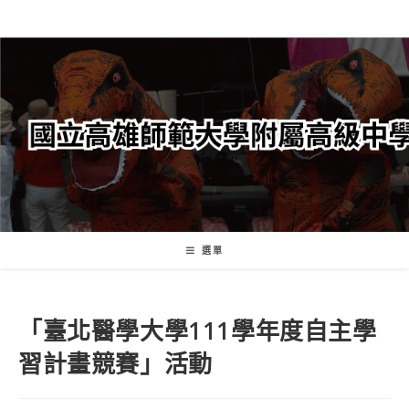
跳
轉
至
主
要
內
容
選單
「臺北醫學大學111學年度自主學
習計畫競賽」活動