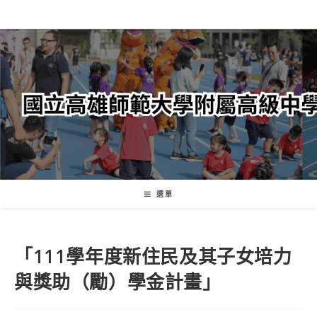
跳
轉
至
主
要
內
容
選單
「111學年度新住民及其子女培力
與獎助（勵）學金計畫」