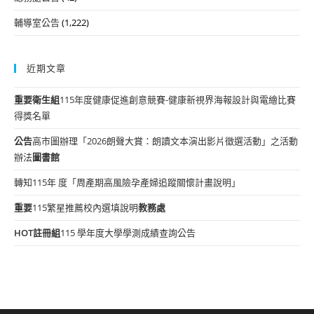
輔導室公告
(1,222)
近期文章
重要
衛生組
115年度健康促進創意競賽-健康新視界海報設計與電繪比賽
得獎名單
公告
高市圖辦理「2026朗聲大賞：朗讀文本演出影片徵選活動」之活動
辦法
圖書館
轉知115年 度「周產期高風險孕產婦追蹤關懷計畫說明」
重要
115繁星推薦校內選填說明
教務處
HOT
註冊組
115 學年度大學學測成績查詢公告