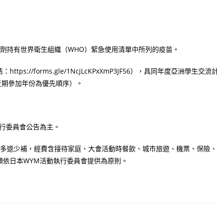
劑持有世界衛生組織（WHO）緊急使用清單中所列的疫苗。
s://forms.gle/1NcjLcKPxXmP3JF56），具同年度亞洲學生交流
近期參加年份為優先順序）。
行委員會公告為主。
額多退少補，經費含接待家庭、大會活動時餐飲、城市旅遊、機票、保險、
額依日本WYM活動執行委員會提供為原則。