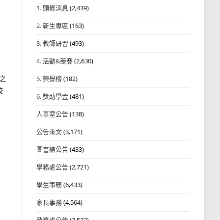
1. 頭條消息
(2,439)
2. 新生專區
(163)
3. 教師研習
(493)
4. 活動&競賽
(2,630)
之
5. 榮譽榜
(182)
校
6. 獎助學金
(481)
人事室公告
(138)
公告來文
(3,171)
圖書館公告
(433)
學務處公告
(2,721)
學生事務
(6,433)
家長事務
(4,564)
教務處公告
(3,532)