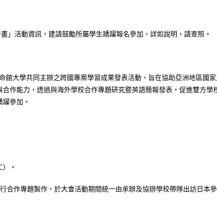
請計畫」活動資訊，建請鼓勵所屬學生踴躍報名參加，詳如說明，請查照。
立命館大學共同主辦之跨國專案學習成果發表活動，旨在協助亞洲地區國家
與合作能力，透過與海外學校合作專題研究暨英語簡報發表，促進雙方學
踴躍參加。
二）。
進行合作專題製作，於大會活動期間統一由承辦及協辦學校帶隊出訪日本參