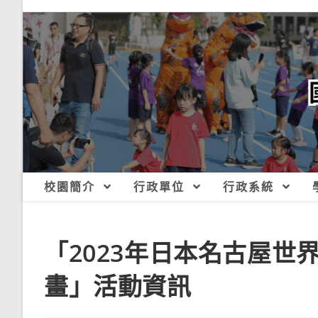
跳
轉
至
主
要
內
容
校園簡介
行政單位
行政系統
「2023年日本名古屋世
畫」活動資訊