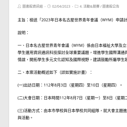
Post
Post
Post
圖書館資訊組
02/04/2023
4. 活動&競賽
/
圖書館公告
author:
published:
category:
主旨：檢送「2023年日本名古屋世界青年會議（WYM）申
說明：
一、日本名古屋世界青年會議（WYM）係由日本福祉大學及
學生運用資訊通訊科技探討全球重要議題，增進學生國際溝通
情誼，開拓學生多元文化認知及國際視野，建請鼓勵所屬學生
二、本案活動概述如下（詳如實施計畫）：
(一)出訪日期：112年8月3日（星期四）至10日（星期四）。
(二)大會日期：日本時間112年8月7日（星期一）至8日（星期
(三)活動方式：由本市學校與日本學校共同組隊，就大會主題
與活動。