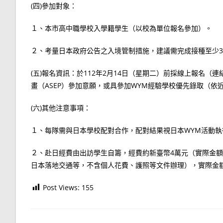
(四)參加對象：
１、本市高中職學校入學籍學生（以校為單位報名參加）。
２、考量日本政府公告之入境管制措施，建議需完成接種至少3
(五)報名資訊：於112年2月14日（星期二）前採線上報名（連結：http
畫（ASEP）參加意願，或具參加WYM經驗學校優先錄取（依
(六)其他注意事項：
１、每隊需與日本學校配對合作，配對結果視日本WYM活動執
２、赴日經費由出訪學生自籌，經費約新臺幣4萬元（實際金
日本落地交通等，不含個人花費、護照等文件辦理），實際金
Post Views:
155