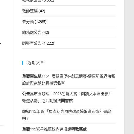
教師甄選
(42)
未分類
(1,285)
總務處公告
(42)
輔導室公告
(1,222)
計
近期文章
重要
衛生組
115年度健康促進創意競賽-健康新視界海報
設計與電繪比賽得獎名單
公告
高市圖辦理「2026朗聲大賞：朗讀文本演出影片
徵選活動」之活動辦法
圖書館
轉知115年 度「周產期高風險孕產婦追蹤關懷計畫說
明」
重要
115繁星推薦校內選填說明
教務處