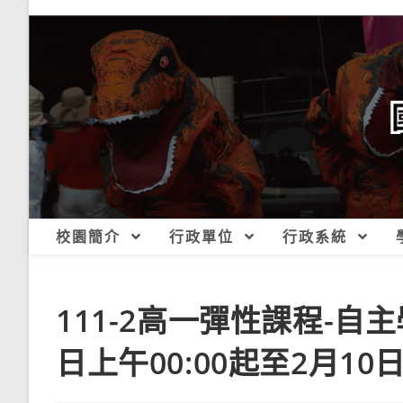
跳
轉
至
主
要
內
容
校園簡介
行政單位
行政系統
111-2高一彈性課程-自
日上午00:00起至2月10日