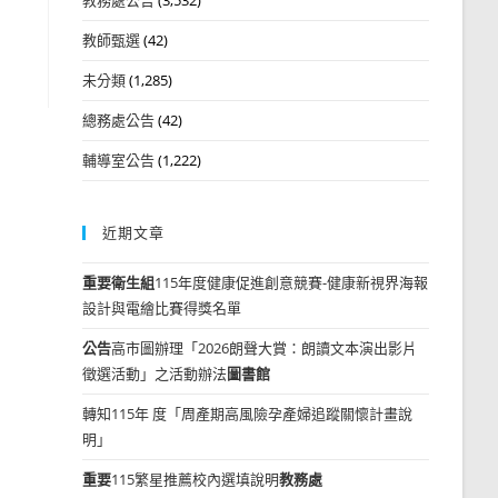
教師甄選
(42)
未分類
(1,285)
總務處公告
(42)
輔導室公告
(1,222)
近期文章
重要
衛生組
115年度健康促進創意競賽-健康新視界海報
設計與電繪比賽得獎名單
公告
高市圖辦理「2026朗聲大賞：朗讀文本演出影片
徵選活動」之活動辦法
圖書館
轉知115年 度「周產期高風險孕產婦追蹤關懷計畫說
明」
重要
115繁星推薦校內選填說明
教務處