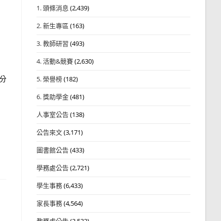
1. 頭條消息
(2,439)
2. 新生專區
(163)
3. 教師研習
(493)
4. 活動&競賽
(2,630)
分
5. 榮譽榜
(182)
6. 獎助學金
(481)
人事室公告
(138)
公告來文
(3,171)
圖書館公告
(433)
學務處公告
(2,721)
學生事務
(6,433)
家長事務
(4,564)
教務處公告
(3,532)