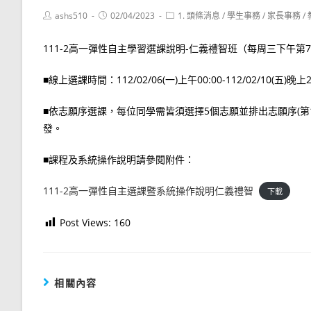
Post
Post
Post
ashs510
02/04/2023
1. 頭條消息
/
學生事務
/
家長事務
/
author:
published:
category:
111-2高一彈性自主學習選課說明-仁義禮智班（每周三下午
■線上選課時間：112/02/06(一)上午00:00-112/02/10
■依志願序選課，每位同學需皆須選擇5個志願並排出志願序(第
發。
■課程及系統操作說明請參閱附件：
111-2高一彈性自主選課暨系統操作說明仁義禮智
下載
Post Views:
160
相關內容