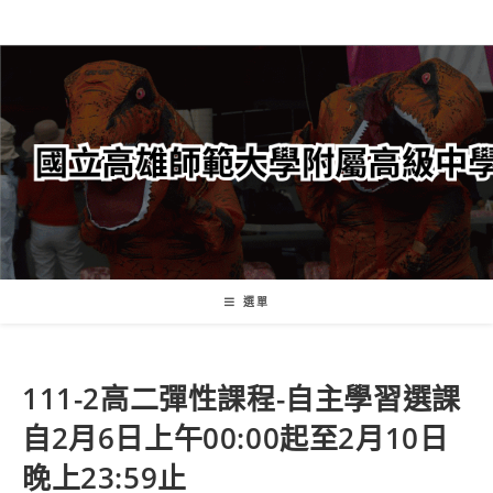
跳
轉
至
主
要
內
容
選單
111-2高二彈性課程-自主學習選課
自2月6日上午00:00起至2月10日
晚上23:59止