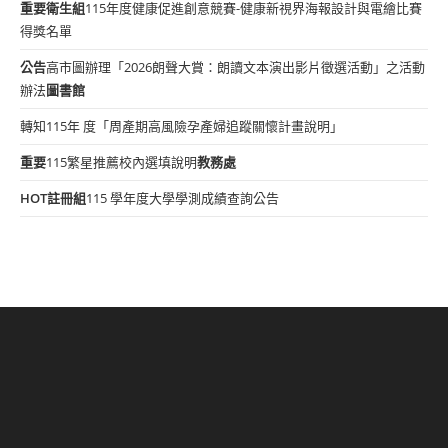
重要
衛生組
115年度健康促進創意競賽-健康新視界海報設計與電繪比賽
得獎名單
公告
高市圖辦理「2026朗聲大賞：朗讀文本演出影片徵選活動」之活動
辦法
圖書館
轉知115年 度「周產期高風險孕產婦追蹤關懷計畫說明」
重要
115繁星推薦校內選填說明
教務處
HOT
註冊組
115 學年度大學學測成績查詢公告