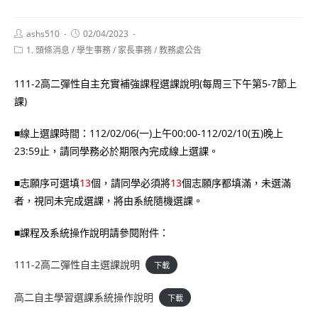
Post
Post
ashs510
02/04/2023
author:
published:
Post
1. 頭條消息
/
學生事務
/
家長事務
/
教務處公告
category:
111-2高二彈性自主充實補強課程選課說明(每周三下午第5-7節上
課)
■線上選課時間：112/02/06(一)上午00:00-112/02/10(五)晚上
23:59止，請同學務必於期限內完成線上選課。
■志願序可選填
13
個，請同學必須將
13
個志願序都填滿，未選滿
者，視同未完成選課，將由系統隨機選課。
■課程及系統操作說明請參閱附件：
111-2高二彈性自主選課說明
下載
高二自主學習選課系統操作說明
下載