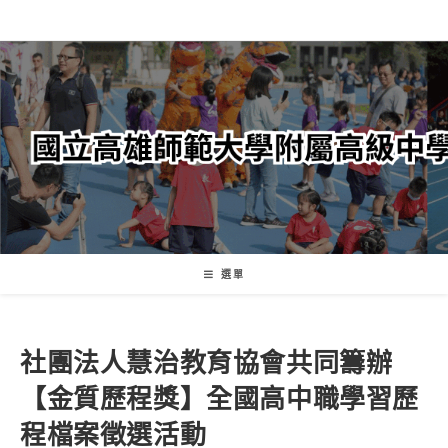
跳
轉
至
主
要
內
容
選單
社團法人慧治教育協會共同籌辦
【金質歷程獎】全國高中職學習歷
程檔案徵選活動