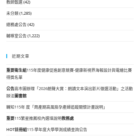
教師甄選
(42)
未分類
(1,285)
總務處公告
(42)
輔導室公告
(1,222)
近期文章
重要
衛生組
115年度健康促進創意競賽-健康新視界海報設計與電繪比賽
得獎名單
公告
高市圖辦理「2026朗聲大賞：朗讀文本演出影片徵選活動」之活動
辦法
圖書館
轉知115年 度「周產期高風險孕產婦追蹤關懷計畫說明」
重要
115繁星推薦校內選填說明
教務處
HOT
註冊組
115 學年度大學學測成績查詢公告