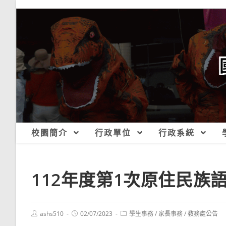
跳
轉
至
主
要
內
容
校園簡介
行政單位
行政系統
112年度第1次原住民族
Post
Post
Post
ashs510
02/07/2023
學生事務
/
家長事務
/
教務處公告
author:
published:
category: