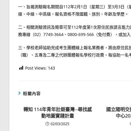
一、旨揭測驗報名期間自112年2月1日（星期三）至3月3日（
級、中級、中高級，報名資格不限國籍、族別、年齡及學歷。
二、相關測驗資訊及簡章可至112年度第1次原住民族語言能力認證測驗網站查
務專線（02）7749-3664、0800-699-566（免付費），或
三、學校老師協助完成考生團體線上報名業務者，將由原住民
（職）、五專及二專之代辦團體報名學校行政費，每協助一名考
Post Views:
143
相關內容
轉知 114年青年壯遊臺灣─尋找感
國立陽明交
動地圖實踐計畫
中心2
02/03/2025