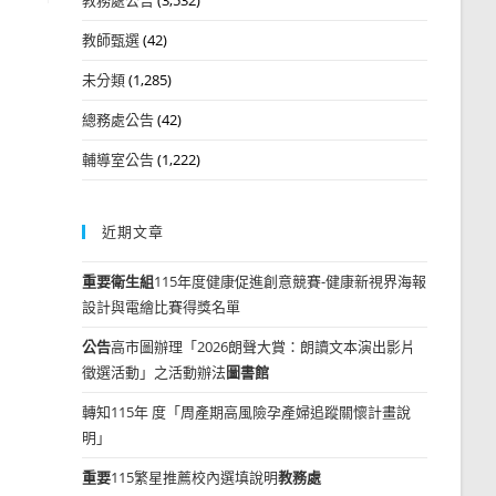
教師甄選
(42)
未分類
(1,285)
總務處公告
(42)
輔導室公告
(1,222)
近期文章
重要
衛生組
115年度健康促進創意競賽-健康新視界海報
設計與電繪比賽得獎名單
公告
高市圖辦理「2026朗聲大賞：朗讀文本演出影片
徵選活動」之活動辦法
圖書館
轉知115年 度「周產期高風險孕產婦追蹤關懷計畫說
明」
重要
115繁星推薦校內選填說明
教務處