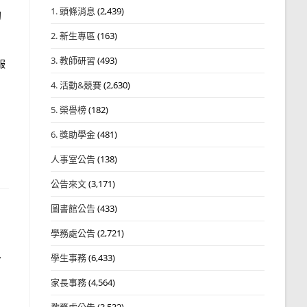
1. 頭條消息
(2,439)
初
2. 新生專區
(163)
3. 教師研習
(493)
服
4. 活動&競賽
(2,630)
5. 榮譽榜
(182)
6. 獎助學金
(481)
人事室公告
(138)
公告來文
(3,171)
圖書館公告
(433)
學務處公告
(2,721)
科
學生事務
(6,433)
家長事務
(4,564)
教務處公告
(3,532)