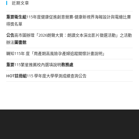
近期文章
重要
衛生組
115年度健康促進創意競賽-健康新視界海報設計與電繪比賽
得獎名單
公告
高市圖辦理「2026朗聲大賞：朗讀文本演出影片徵選活動」之活動
辦法
圖書館
轉知115年 度「周產期高風險孕產婦追蹤關懷計畫說明」
重要
115繁星推薦校內選填說明
教務處
HOT
註冊組
115 學年度大學學測成績查詢公告