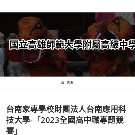
跳
轉
至
主
要
內
容
選單
台南家專學校財團法人台南應用科
技大學-「2023全國高中職專題競
賽」