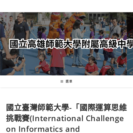
跳
轉
至
主
要
內
容
選單
國立臺灣師範大學-「國際運算思維
挑戰賽(International Challenge
on Informatics and