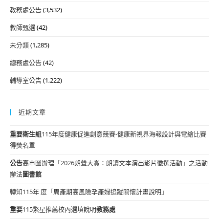
教務處公告
(3,532)
教師甄選
(42)
未分類
(1,285)
總務處公告
(42)
輔導室公告
(1,222)
近期文章
重要
衛生組
115年度健康促進創意競賽-健康新視界海報設計與電繪比賽
得獎名單
公告
高市圖辦理「2026朗聲大賞：朗讀文本演出影片徵選活動」之活動
辦法
圖書館
轉知115年 度「周產期高風險孕產婦追蹤關懷計畫說明」
重要
115繁星推薦校內選填說明
教務處