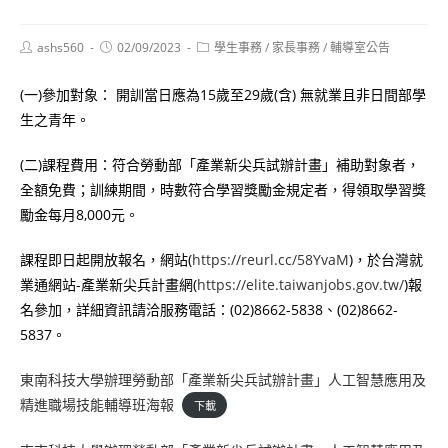
Post
Post
Post
ashs560
02/09/2023
學生事務
/
家長事務
/
輔導室公告
author:
published:
category:
(一)參加對象： 開訓當日應為15歲至29歲(含) 無就業且非日間部學
生之青年。
(二)課程費用：符合勞動部「產業新尖兵試辦計畫」補助對象者，
全額免費；訓練期間，時數符合學習獎勵金規定者，得領取學習獎
勵金每月8,000元。
課程即日起開放報名，網站(
https://reurl.cc/58YvaM
)，於台灣就
業通網站-產業新尖兵計畫網(
https://elite.taiwanjobs.gov.tw/
)報
名參加，詳細資訊請洽服務電話：(02)8662-5838、(02)8662-
5837。
東南科技大學辦理勞動部「產業新尖兵試辦計畫」人工智慧應用及
精進職場技能輔導班海報
下載