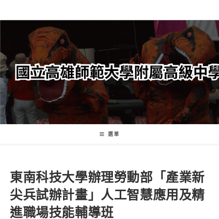
跳
轉
至
主
要
內
容
選單
東南科技大學辦理勞動部「產業新
尖兵試辦計畫」人工智慧應用及精
進職場技能輔導班