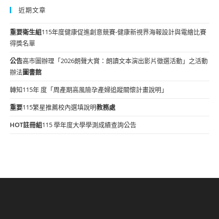
近期文章
重要
衛生組
115年度健康促進創意競賽-健康新視界海報設計與電繪比賽
得獎名單
公告
高市圖辦理「2026朗聲大賞：朗讀文本演出影片徵選活動」之活動
辦法
圖書館
轉知115年 度「周產期高風險孕產婦追蹤關懷計畫說明」
重要
115繁星推薦校內選填說明
教務處
HOT
註冊組
115 學年度大學學測成績查詢公告