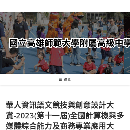
跳
轉
至
主
要
內
容
選單
華人資訊語文競技與創意設計大
賞-2023(第十一屆)全國計算機與多
媒體綜合能力及商務專業應用大