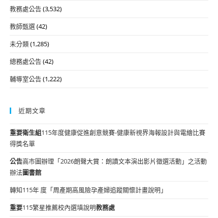
教務處公告
(3,532)
教師甄選
(42)
未分類
(1,285)
總務處公告
(42)
輔導室公告
(1,222)
近期文章
重要
衛生組
115年度健康促進創意競賽-健康新視界海報設計與電繪比賽
得獎名單
公告
高市圖辦理「2026朗聲大賞：朗讀文本演出影片徵選活動」之活動
辦法
圖書館
轉知115年 度「周產期高風險孕產婦追蹤關懷計畫說明」
重要
115繁星推薦校內選填說明
教務處