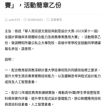
賽」，活動簡章乙份
Post
Post
Post
ashs510
02/09/2023
公告來文
author:
published:
category:
主旨：檢送「華人資訊語文競技與創意設計大賞-2023(第十一屆)
全國計算機與多媒體綜合能力及商務專業應用大賽」，活動簡章乙
份，敬請轉知所屬公私立大專院校、高級中等學校並鼓勵同學踴躍
報名參加，請查照。
說明：
一、配合教育部高教深耕計畫大學技專校院共同績效指標之要求，
提升大學生資訊專業實務技術能力、以及邏輯思考與程式設計能力
成效及人工智慧素養。
二、配合12年國民教育新課綱實施，推動高中(職)學生學習歷程資
料庫與實作評量，提升學生程式設計基礎能力、辦公軟體應用技術
與資訊科技素養、人工智慧素養。