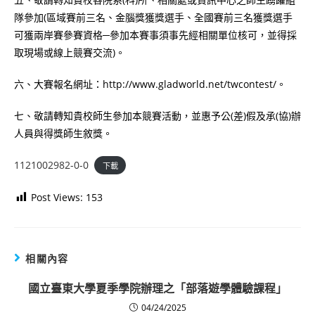
隊參加(區域賽前三名、金腦獎獲獎選手、全國賽前三名獲獎選手
可獲兩岸賽參賽資格─參加本賽事須事先經相關單位核可，並得採
取現場或線上競賽交流)。
六、大賽報名網址：http://www.gladworld.net/twcontest/。
七、敬請轉知貴校師生參加本競賽活動，並惠予公(差)假及承(協)辦
人員與得獎師生敘獎。
1121002982-0-0
下載
Post Views:
153
相關內容
國立臺東大學夏季學院辦理之「部落遊學體驗課程」
04/24/2025