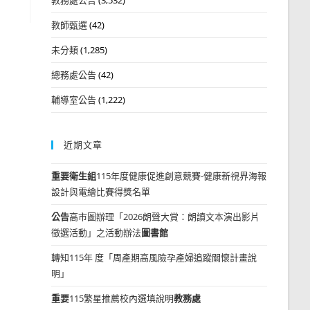
教師甄選
(42)
未分類
(1,285)
總務處公告
(42)
輔導室公告
(1,222)
近期文章
重要
衛生組
115年度健康促進創意競賽-健康新視界海報
設計與電繪比賽得獎名單
公告
高市圖辦理「2026朗聲大賞：朗讀文本演出影片
徵選活動」之活動辦法
圖書館
轉知115年 度「周產期高風險孕產婦追蹤關懷計畫說
明」
重要
115繁星推薦校內選填說明
教務處