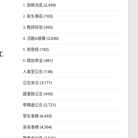
1. 頭條消息
(2,439)
2. 新生專區
(163)
3. 教師研習
(493)
4. 活動&競賽
(2,630)
可
5. 榮譽榜
(182)
工
6. 獎助學金
(481)
人事室公告
(138)
公告來文
(3,171)
圖書館公告
(433)
學務處公告
(2,721)
學生事務
(6,433)
家長事務
(4,564)
教務處公告
(3,532)