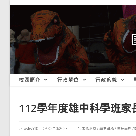
跳
轉
至
主
要
內
容
校園簡介
行政單位
行政系統
112學年度雄中科學班家
Post
Post
Post
ashs510
02/10/2023
1. 頭條消息
/
學生事務
/
家長事務
/
author:
published:
category: