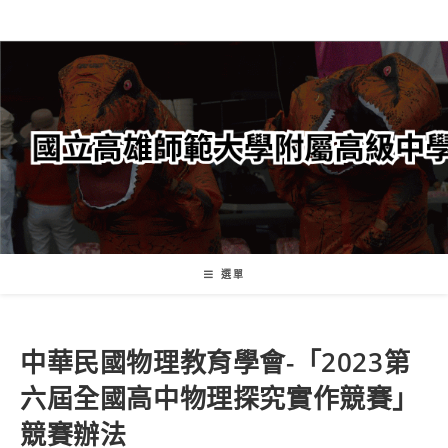
跳
轉
至
主
要
內
容
選單
中華民國物理教育學會-「2023第
六屆全國高中物理探究實作競賽」
競賽辦法