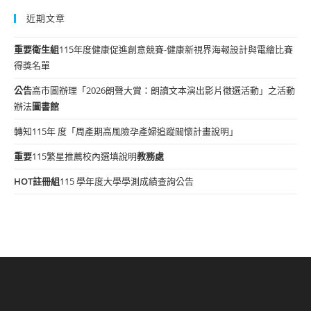
近期文章
重要
衛生組
115年度健康促進創意競賽-健康新視界海報設計與電繪比賽
得獎名單
公告
高市圖辦理「2026朗聲大賞：朗讀文本演出影片徵選活動」之活動
辦法
圖書館
轉知115年 度「周產期高風險孕產婦追蹤關懷計畫說明」
重要
115繁星推薦校內選填說明
教務處
HOT
註冊組
115 學年度大學學測成績查詢公告