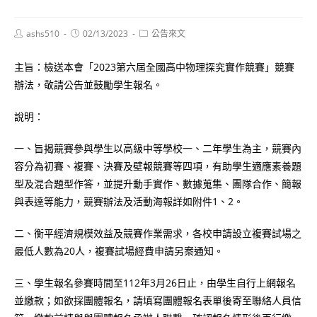
Post
Post
Post
ashs510
02/13/2023
公告來文
author:
published:
category:
主旨：檢送本會「2023第六屆全國高中物理探究實作競賽」競賽
辦法，敬請公告並鼓勵學生報名。
說明：
一、旨揭競賽參與學生以高級中等學校一、二年學生為主，競賽內
容分為初賽、複賽、決賽及壁報競賽等四項，有助學生適應素養題
型及混合題型作答，並提升動手實作、數據蒐集、團隊合作、簡報
與表達等能力，競賽辦法及活動海報詳如附件1、2。
二、衡平經濟規模效益及競賽作業需求，各校申請設立複賽試場之
最低人數為20人，複賽試場經費申請另案通知。
三、學生報名參賽時間至112年3月26日止，由學生自行上網報名
並繳款；如欲採團體報名，請填寫團體報名表單後寄至聯絡人員信