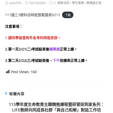
Post
Post
Post
ashs510
02/13/2023
1. 頭條消息
/
學生事務
/
教務處公告
author:
published:
category:
111國三3模科目時程暨範圍表0213
下載
注意事項：
1.請同學留意附件各考科時程安排。
2.第一天2/21(二)考試結束後
輔導課
正常上課。
3.第二天2/22(三)考試結束後，
下午
依課表正常上課。
Post Views:
160
相關內容
113學年度生命教育主題精進課程暨研習送到家系列：
LIFE教師共同成長社群「與自己和解」對話工作坊