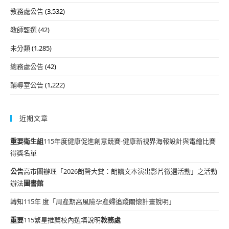
教務處公告
(3,532)
教師甄選
(42)
未分類
(1,285)
總務處公告
(42)
輔導室公告
(1,222)
近期文章
重要
衛生組
115年度健康促進創意競賽-健康新視界海報設計與電繪比賽
得獎名單
公告
高市圖辦理「2026朗聲大賞：朗讀文本演出影片徵選活動」之活動
辦法
圖書館
轉知115年 度「周產期高風險孕產婦追蹤關懷計畫說明」
重要
115繁星推薦校內選填說明
教務處