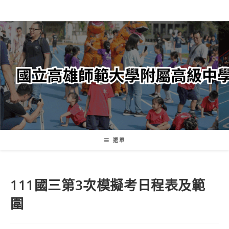
跳
轉
至
主
要
內
容
選單
111國三第3次模擬考日程表及範
圍