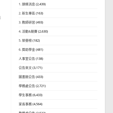
1. 頭條消息
(2,439)
2. 新生專區
(163)
請
3. 教師研習
(493)
4. 活動&競賽
(2,630)
5. 榮譽榜
(182)
6. 獎助學金
(481)
人事室公告
(138)
公告來文
(3,171)
圖書館公告
(433)
學務處公告
(2,721)
學生事務
(6,433)
家長事務
(4,564)
教務處公告
(3,532)