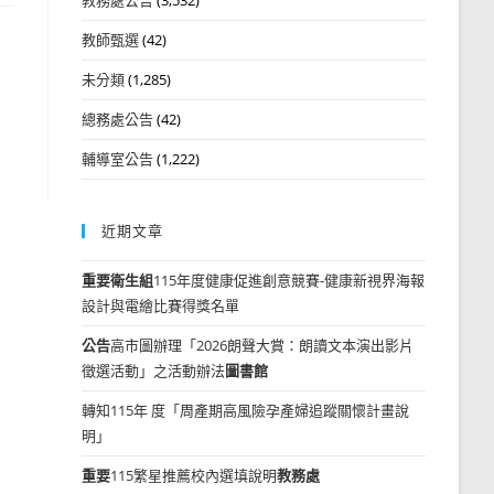
教師甄選
(42)
未分類
(1,285)
總務處公告
(42)
輔導室公告
(1,222)
近期文章
重要
衛生組
115年度健康促進創意競賽-健康新視界海報
設計與電繪比賽得獎名單
公告
高市圖辦理「2026朗聲大賞：朗讀文本演出影片
徵選活動」之活動辦法
圖書館
轉知115年 度「周產期高風險孕產婦追蹤關懷計畫說
明」
重要
115繁星推薦校內選填說明
教務處