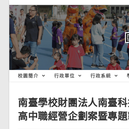
跳
轉
至
主
要
內
容
校園簡介
行政單位
行政系統
南臺學校財團法人南臺科技
高中職經營企劃案暨專題