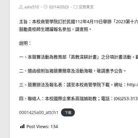
Post
Post
Post
ashs510
02/14/2023
公告來文
author:
published:
category:
主旨：本校商管學院訂於民國112年4月19日舉辦「2023
鼓勵貴校師生踴躍報名參加，請查照。
說明：
一、本競賽活動為教育部「高教深耕計畫」之分項計畫活動，
二、隨函檢附旨揭競賽簡章及活動海報，敬請惠予公告。
三、競賽辦法及報名表：請至本校商管學院下載，網址：http://business
四、聯絡人：本校國際企業系高瑞媜助教；電話：(06)253-3131轉
0001425a00_attch1
下載
Post Views:
134