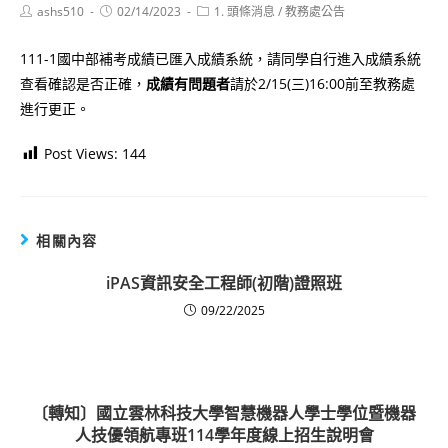
Post
Post
Post
ashs510
02/14/2023
1. 頭條消息
/
教務處公告
author:
published:
category:
111-1國中部補考成績已匯入成績系統，請同學自行進入成績系統
查看確認是否正確，
成績有問題者
請於2/15(三)16:00前至教務處
進行更正。
Post Views:
144
相關內容
iPAS資訊安全工程師(初階)證照班
09/22/2025
〔轉知〕國立雲林科技大學智慧機器人學士學位暨機器
人技優領航專班114學年度線上招生說明會