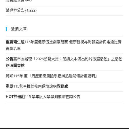
輔導室公告
(1,222)
近期文章
重要
衛生組
115年度健康促進創意競賽-健康新視界海報設計與電繪比賽
得獎名單
公告
高市圖辦理「2026朗聲大賞：朗讀文本演出影片徵選活動」之活動
辦法
圖書館
轉知115年 度「周產期高風險孕產婦追蹤關懷計畫說明」
重要
115繁星推薦校內選填說明
教務處
HOT
註冊組
115 學年度大學學測成績查詢公告