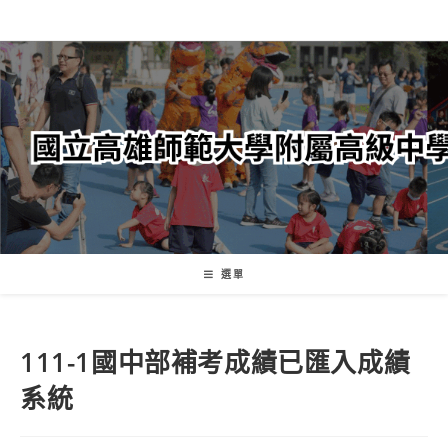
跳
轉
至
主
要
內
容
選單
111-1國中部補考成績已匯入成績
系統