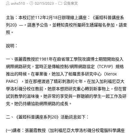
Post
Post
Post
ashs510
02/15/2023
公告來文
author:
published:
category:
主旨：本校訂於112年2月18日辦理線上講座：《蓋婭科普講座系
列20》—，請惠予公告，並轉知貴校所屬師生踴躍報名參加，請查
照。
說明：
一、張麗霞教授於1981年在麻省理工學院攻讀博士期間開始投入
網際網路研究，當時正是傳輸控制/網際網路協定（TCP/IP）規格
推出的時候。在畢業後，她加入了帕羅奧多研究中心（Xerox
PARC），並在那裡渡過了精彩刺激的七年。在加入加利福尼亞大
學洛杉磯分校任教前，她原本想把研究重心轉到新事物上，但在嘗
試到教學的滋味後，她非常的享受與一群聰穎的學生一起工作及研
究。她仍持續協助網際網路的成長。
二、《蓋婭科普講座系列20》活動訊息如下：
(一)講者：張麗霞教授（加利福尼亞大學洛杉磯分校電腦科學講座