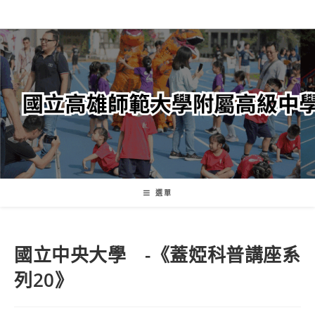
跳
轉
至
主
要
內
容
選單
國立中央大學 -《蓋婭科普講座系
列20》