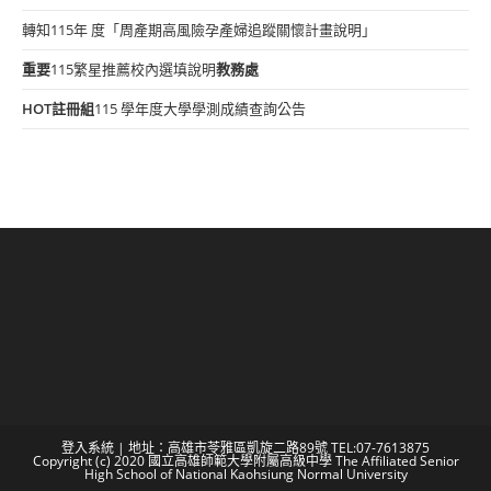
轉知115年 度「周產期高風險孕產婦追蹤關懷計畫說明」
重要
115繁星推薦校內選填說明
教務處
HOT
註冊組
115 學年度大學學測成績查詢公告
登入系統
| 地址：高雄市苓雅區凱旋二路89號 TEL:07-7613875
Copyright (c) 2020 國立高雄師範大學附屬高級中學 The Affiliated Senior
High School of National Kaohsiung Normal University