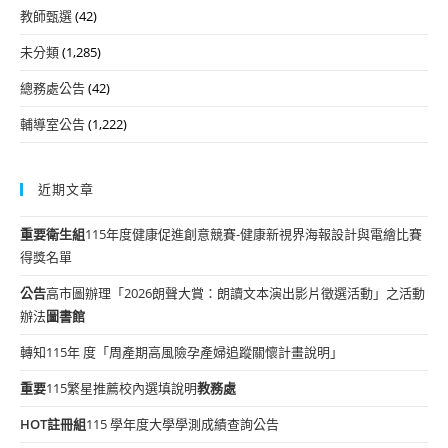
教師甄選
(42)
未分類
(1,285)
總務處公告
(42)
輔導室公告
(1,222)
近期文章
重要
衛生組
115年度健康促進創意競賽-健康新視界海報設計與電繪比賽
得獎名單
公告
高市圖辦理「2026朗聲大賞：朗讀文本演出影片徵選活動」之活動
辦法
圖書館
轉知115年 度「周產期高風險孕產婦追蹤關懷計畫說明」
重要
115繁星推薦校內選填說明
教務處
HOT
註冊組
115 學年度大學學測成績查詢公告