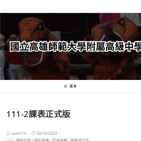
跳
轉
至
主
要
內
容
選單
111-2課表正式版
Post
Post
ashs510
02/16/2023
author:
published:
Post
1. 頭條消息
/
學生事務
/
家長事務
/
教務處公告