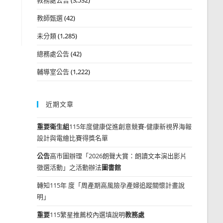
教師甄選
(42)
未分類
(1,285)
總務處公告
(42)
輔導室公告
(1,222)
近期文章
重要
衛生組
115年度健康促進創意競賽-健康新視界海報
設計與電繪比賽得獎名單
公告
高市圖辦理「2026朗聲大賞：朗讀文本演出影片
徵選活動」之活動辦法
圖書館
轉知115年 度「周產期高風險孕產婦追蹤關懷計畫說
明」
重要
115繁星推薦校內選填說明
教務處