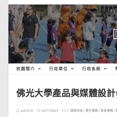
跳
轉
至
主
要
內
容
校園簡介
行政單位
行政系統
佛光大學產品與媒體設計
Post
Post
Post
ashs510
02/17/2023
1. 頭條消息
/
學生事務
/
家長事務
/
author:
published:
category: