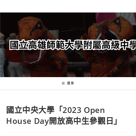
跳
轉
至
主
要
內
容
選單
國立中央大學「2023 Open
House Day開放高中生參觀日」