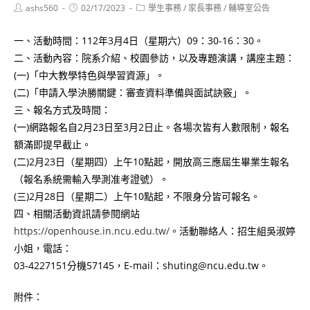
Post
Post
Post
ashs560
02/17/2023
學生事務
/
家長事務
/
輔導室公告
author:
published:
category:
一、活動時間：112年3月4日（星期六）09：30-16：30。
二、活動內容：院系介紹、校園參訪，以及專題演講，講座主題：
(一)「中大教學特色與學習資源」。
(二)「申請入學決勝關鍵：審查資料準備與面試訣竅」。
三、報名方式及時間：
(一)網路報名自2月23日至3月2日止。各場次皆有人數限制，報名
額滿即提早截止。
(二)2月23日（星期四）上午10點起，開放高三應屆生畢業生報名
（報名系統需輸入學測准考證號）。
(三)2月28日（星期二）上午10點起，不限身分皆可報名。
四、相關活動資訊請參閱網站
https://openhouse.in.ncu.edu.tw/
。活動聯絡人：招生組吳淑婷
小姐，電話：
03-4227151分機57145，E-mail：shuting@ncu.edu.tw。
附件：