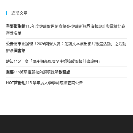
近期文章
重要
衛生組
115年度健康促進創意競賽-健康新視界海報設計與電繪比賽
得獎名單
公告
高市圖辦理「2026朗聲大賞：朗讀文本演出影片徵選活動」之活動
辦法
圖書館
轉知115年 度「周產期高風險孕產婦追蹤關懷計畫說明」
重要
115繁星推薦校內選填說明
教務處
HOT
註冊組
115 學年度大學學測成績查詢公告