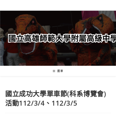
跳
轉
至
主
要
內
容
選單
國立成功大學單車節(科系博覽會)
活動112/3/4、112/3/5