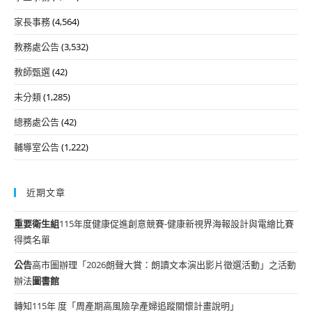
家長事務
(4,564)
教務處公告
(3,532)
教師甄選
(42)
未分類
(1,285)
總務處公告
(42)
輔導室公告
(1,222)
近期文章
重要
衛生組
115年度健康促進創意競賽-健康新視界海報設計與電繪比賽
得獎名單
公告
高市圖辦理「2026朗聲大賞：朗讀文本演出影片徵選活動」之活動
辦法
圖書館
轉知115年 度「周產期高風險孕產婦追蹤關懷計畫說明」