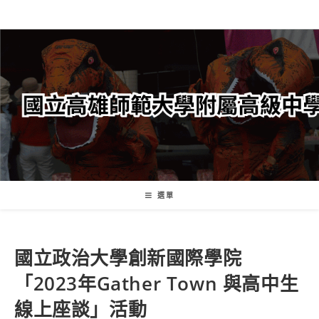
跳
轉
至
主
要
內
容
選單
國立政治大學創新國際學院
「2023年Gather Town 與高中生
線上座談」活動