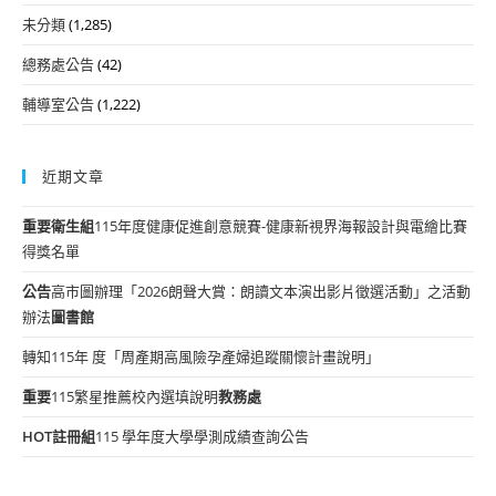
未分類
(1,285)
總務處公告
(42)
輔導室公告
(1,222)
近期文章
重要
衛生組
115年度健康促進創意競賽-健康新視界海報設計與電繪比賽
得獎名單
公告
高市圖辦理「2026朗聲大賞：朗讀文本演出影片徵選活動」之活動
辦法
圖書館
轉知115年 度「周產期高風險孕產婦追蹤關懷計畫說明」
重要
115繁星推薦校內選填說明
教務處
HOT
註冊組
115 學年度大學學測成績查詢公告