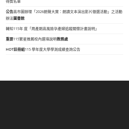
得獎名單
公告
高市圖辦理「2026朗聲大賞：朗讀文本演出影片徵選活動」之活動
辦法
圖書館
轉知115年 度「周產期高風險孕產婦追蹤關懷計畫說明」
重要
115繁星推薦校內選填說明
教務處
HOT
註冊組
115 學年度大學學測成績查詢公告