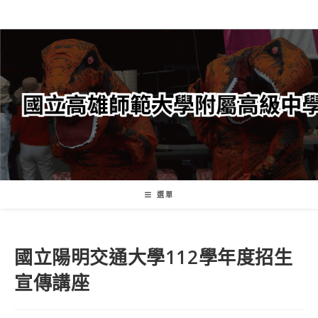
跳
轉
至
主
要
內
容
選單
國立陽明交通大學112學年度招生
宣傳講座