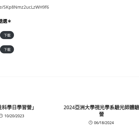
gle/SKp8Nmz2ucLzWH9f6
加退選＊
下載
下載
性科學日學習營」
2024亞洲大學視光學系驗光師體
營
10/20/2023
06/18/2024