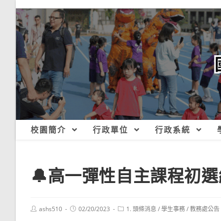
跳
轉
至
主
要
內
容
校園簡介
行政單位
行政系統
🔔高一彈性自主課程初
Post
Post
Post
ashs510
02/20/2023
1. 頭條消息
/
學生事務
/
教務處公告
author:
published:
category: