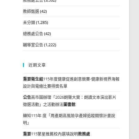
教師甄選
(42)
未分類
(1,285)
總務處公告
(42)
輔導室公告
(1,222)
近期文章
重要
衛生組
115年度健康促進創意競賽-健康新視界海報
設計與電繪比賽得獎名單
公告
高市圖辦理「2026朗聲大賞：朗讀文本演出影片
徵選活動」之活動辦法
圖書館
轉知115年 度「周產期高風險孕產婦追蹤關懷計畫說
明」
重要
115繁星推薦校內選填說明
教務處