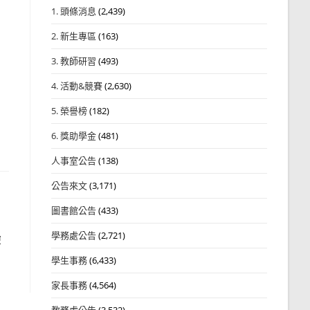
1. 頭條消息
(2,439)
2. 新生專區
(163)
3. 教師研習
(493)
4. 活動&競賽
(2,630)
5. 榮譽榜
(182)
6. 獎助學金
(481)
人事室公告
(138)
公告來文
(3,171)
圖書館公告
(433)
學務處公告
(2,721)
驗
學生事務
(6,433)
家長事務
(4,564)
教務處公告
(3,532)