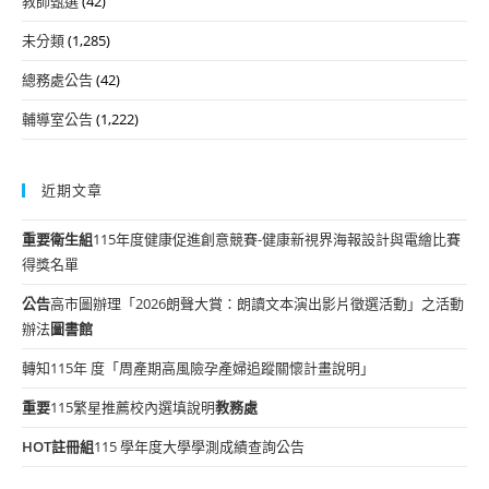
教師甄選
(42)
未分類
(1,285)
總務處公告
(42)
輔導室公告
(1,222)
近期文章
重要
衛生組
115年度健康促進創意競賽-健康新視界海報設計與電繪比賽
得獎名單
公告
高市圖辦理「2026朗聲大賞：朗讀文本演出影片徵選活動」之活動
辦法
圖書館
轉知115年 度「周產期高風險孕產婦追蹤關懷計畫說明」
重要
115繁星推薦校內選填說明
教務處
HOT
註冊組
115 學年度大學學測成績查詢公告