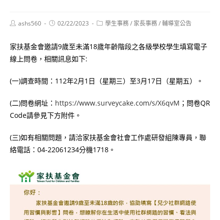
Post
Post
Post
ashs560
02/22/2023
學生事務
/
家長事務
/
輔導室公告
author:
published:
category:
家扶基金會邀請9歲至未滿18歲年齡階段之各級學校學生填寫電子
線上問卷，相關訊息如下:
(一)調查時間：112年2月1日（星期三）至3月17日（星期五）。
(二)問卷網址：
https://www.surveycake.com/s/X6qvM
；問卷QR
Code請參見下方附件。
(三)如有相關問題，請洽家扶基金會社會工作處研發組陳專員，聯
絡電話：04-22061234分機1718。