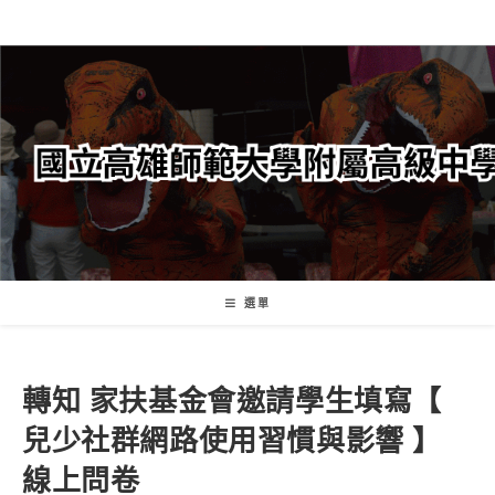
跳
轉
至
主
要
內
容
選單
轉知 家扶基金會邀請學生填寫【
兒少社群網路使用習慣與影響 】
線上問卷