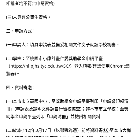
相抵者均不符合申請資格)。
(三)未具有公費生資格。
三、申請方式：
(一)申請人：填具申請表並備妥相關文件交予就讀學校初審。
(二)學校：至桃園市小康計畫仁愛獎助學金申請平臺
（https://nl.pjhs.tyc.edu.tw/SC/）登入填報(建議使用Chrome瀏
覽器)。
四、資料寄送：
(一)本市市立高國中小：至獎助學金申請平臺列印「申請暨印領清
冊」(申請表及證明文件請自行留校備查)；非本市市立學校：至獎
助學金申請平臺列印「申請清冊」並檢附相關資料。
(二)於本(112)年3月17日（以郵戳為憑）前將資料寄(送)至本市大崗