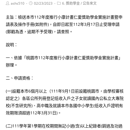
Post
Post
Post
ashs510
02/23/2023
6. 獎助學金
/
公告來文
author:
published:
category:
主旨：檢送本市112年度推行小康計畫仁愛獎助學金實施計畫暨申
請表及操作手冊(如附件)，自即日起至112年3月17日止受理申請
(郵戳為憑，逾期不予受理)，請查照。
說明：
一、依據「桃園市112年度推行小康計畫仁愛獎助學金實施計畫」
辦理。
二、申請資格：
(一)設籍本市6個月以上（111年9月1日前設籍桃園市，由學校審核
認定之）各區公所列冊登記低收入戶之子女就讀國內公私立大專院
校(不含研究所)、高中職及就讀本市各國中小學生(低收入戶證明有
效期限須超過112年3月31日)。
(二)111學年第1學期在校期間無記小過(含)以上紀錄者(銷過及功過