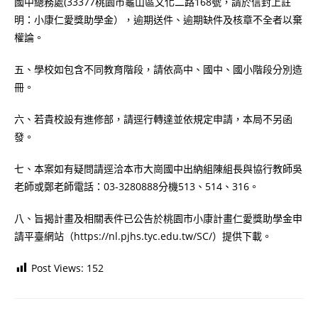
國中總務處(33377桃園市龜山區文化二路168號，請於信封上註
明：小康仁愛獎助學金），逾期送件、逾期缺件及核章不全者以棄
權論。
五、學校如包含不同教育階段，請依高中、國中、國小階段分別造
冊。
六、若貴校設有進修部，請逕行轉達並依規定申請，本局不另函
發。
七、本案如有疑問請逕洽本市大崗國中出納組陳組長與協行教師吳
老師或鄭老師電話：03-3280888分機513、514、316。
八、旨揭計畫及相關表件已公告於桃園市小康計畫仁愛獎助學金申
請平臺網站（https://nl.pjhs.tyc.edu.tw/SC/）提供下載。
Post Views:
152