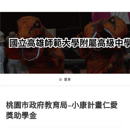
跳
轉
至
主
要
內
容
選單
桃園市政府教育局–小康計畫仁愛
獎助學金