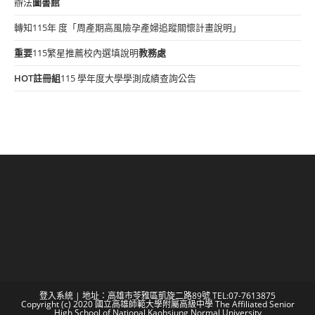
辦法
圖書館
轉知115年 度「周產期高風險孕產婦追蹤關懷計畫說明」
重要
115繁星推薦校內選填說明
教務處
HOT
註冊組
115 學年度大學學測成績查詢公告
登入系統
| 地址：高雄市苓雅區凱旋二路89號 TEL:07-7613875
Copyright (c) 2020 國立高雄師範大學附屬高級中學 The Affiliated Senior
High School of National Kaohsiung Normal University