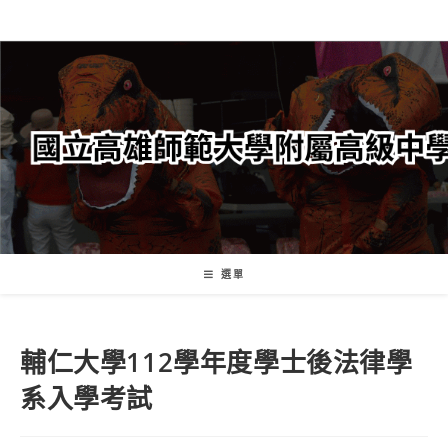
跳
轉
至
主
要
內
容
選單
輔仁大學112學年度學士後法律學
系入學考試