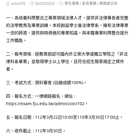
Post
Post
Post
ashs510
02/23/2023
學生事務
/
家長事務
/
教務處公告
author:
published:
category:
一、為培養科際整合之專業領域法律人才，提供非法律專長者完整
的法學教育及專業訓練。本校創設學士後法律學系，擁有法律專業
一流的師資，提供與時俱進的專業知識，與本職專業科際整合提升
工作職能。
二、報考資格 : 經教育部認可國內外立案大學或獨立學院之「非法
律科系畢業」並取得學士以上學位，且符合招生簡章規定之條件
者。
三、考試方式 : 資料審查 (佔總成績100%)。
四、報名方式 : 一律網路報名，網址 :
https://exam.fju.edu.tw/admission/102。
五、報名日期 : 112年3月22日10:00至110年3月30日17:00止。
六、收件截止 : 112年3月30日。