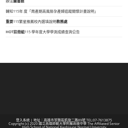
辦法
圖書館
轉知115年 度「周產期高風險孕產婦追蹤關懷計畫說明」
重要
115繁星推薦校內選填說明
教務處
HOT
註冊組
115 學年度大學學測成績查詢公告
登入系統
| 地址：高雄市苓雅區凱旋二路89號 TEL:07-7613875
Copyright (c) 2020 國立高雄師範大學附屬高級中學 The Affiliated Senior
High School of National Kaohsiung Normal University