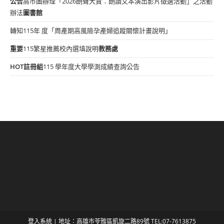
公告
高市圖辦理「2026朗聲大賞：朗讀文本演出影片徵選活動」之活動
辦法
圖書館
轉知115年 度「周產期高風險孕產婦追蹤關懷計畫說明」
重要
115繁星推薦校內選填說明
教務處
HOT
註冊組
115 學年度大學學測成績查詢公告
登入系統
| 地址：高雄市苓雅區凱旋二路89號 TEL:07-7613875