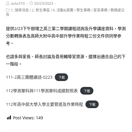
Post
Post
ashs510
02/23/2023
author:
published:
Post
1. 頭條消息
/
2. 新生專區
/
4. 活動&競賽
/
學生事務
/
家長事務
/
教務處公
category:
告
提供2/23下午辦理之高三第二學期課程諮詢及升學講座資料，學測
分數轉換表及高師大附中高中部升學作業時程三份文件供同學參
考。
也請多與家長、師長討論及善用輔導室資源，選擇出適合自己的下
一階段。
111-2高三團體課諮-0223
下載
112學測單科與111學測單科成績對照表
下載
112年高中部大學入學主要管道及作業時程
下載
Post Views:
149