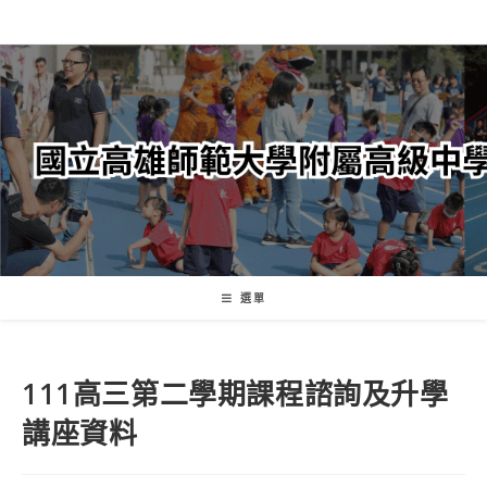
跳
轉
至
主
要
內
容
選單
111高三第二學期課程諮詢及升學
講座資料