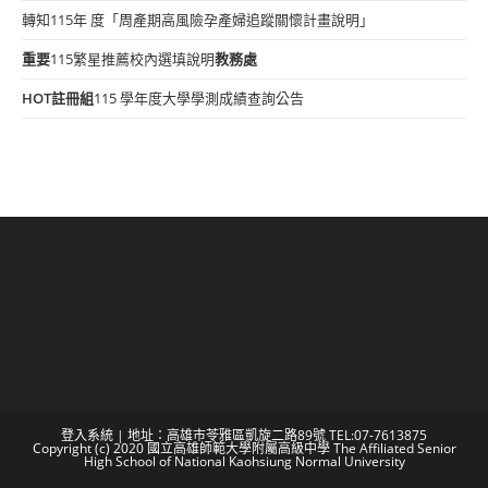
轉知115年 度「周產期高風險孕產婦追蹤關懷計畫說明」
重要
115繁星推薦校內選填說明
教務處
HOT
註冊組
115 學年度大學學測成績查詢公告
登入系統
| 地址：高雄市苓雅區凱旋二路89號 TEL:07-7613875
Copyright (c) 2020 國立高雄師範大學附屬高級中學 The Affiliated Senior
High School of National Kaohsiung Normal University