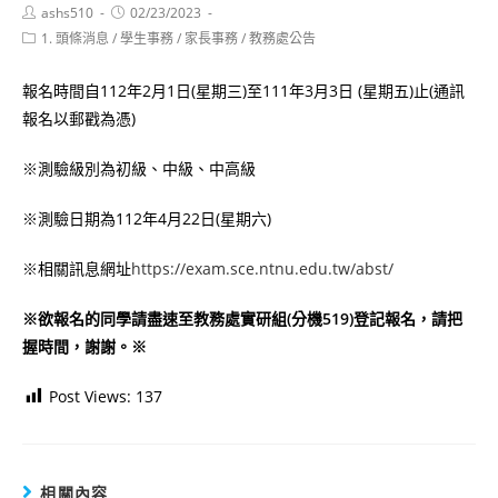
Post
Post
ashs510
02/23/2023
author:
published:
Post
1. 頭條消息
/
學生事務
/
家長事務
/
教務處公告
category:
報名時間自112年2月1日(星期三)至111年3月3日 (星期五)止(通訊
報名以郵戳為憑)
※測驗級別為初級、中級、中高級
※測驗日期為112年4月22日(星期六)
※相關訊息網址
https://exam.sce.ntnu.edu.tw/abst/
※欲報名的同學請盡速至教務處實研組(分機519)登記報名，請把
握時間，謝謝。※
Post Views:
137
相關內容