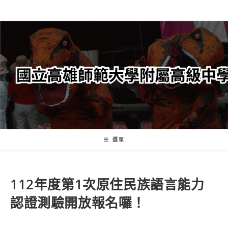
跳
轉
至
主
要
內
容
選單
112
年度第1次原住民族語言能力
認證測驗開放報名囉！